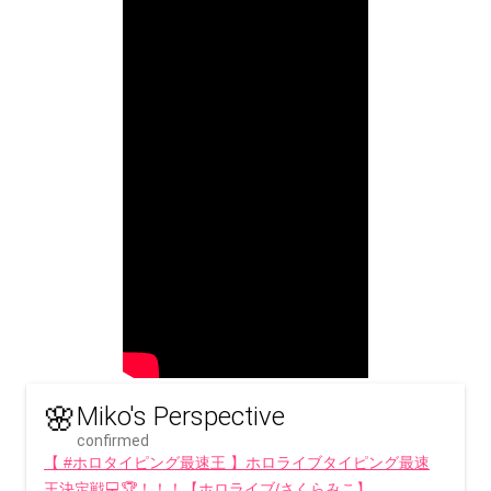
🌸
Miko's Perspective
confirmed
【 #ホロタイピング最速王 】ホロライブタイピング最速
王決定戦💻🏆！！！【ホロライブ/さくらみこ】